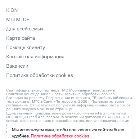
KION
МЫ МТС+
Для всей семьи
Карта сайта
Помощь клиенту
Контактная информация
Вакансии
Политика обработки cookies
Сайт официального партнёра ПАО Мобильные ТелеСистемы.
Политика конфиденциальности
Политика обработки cookies
.
Согласие на рекламу
. Подключение интернета, ТВ, мобильной связи и
телефонии от МТС в Санкт-Петербурге. 2026 г.
Пользовательское
соглашение
. Отписаться от получения информационных рассылок от
данного ресурса можно на
странице
.
Единственным пользователем доменного имени mtsru.ru является
ИП Синицин Глеб Алексеевич на основании договора с ПАО «МТС». В
случае, если третье лицо (правообладатель или уполномоченное им
лицо) считает, что его права на объект интеллектуальной
собственности нарушаются, он может направить претензию
Мы используем куки, чтобы пользоваться сайтом было
по адресу: ИП Синицин Глеб Алексеевич, ОГРНИП: 312760420200042,
ИНН: 760411045260, Юр. Адрес 150046, Россия, Ярославль г,
удобнее.
Политика обработки cookies